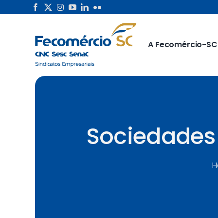
Skip
to
content
A Fecomércio-SC
Sociedades 
H