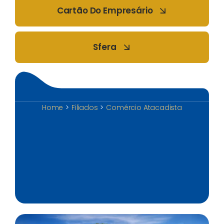
Cartão Do Empresário
Sfera
Home
Filiados
Comércio Atacadista