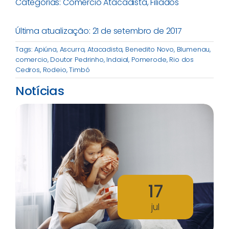
Categorias:
Comércio Atacadista
,
Filiados
Última atualização: 21 de setembro de 2017
Tags:
Apiúna
,
Ascurra
,
Atacadista
,
Benedito Novo
,
Blumenau
,
comercio
,
Doutor Pedrinho
,
Indaial
,
Pomerode
,
Rio dos
Cedros
,
Rodeio
,
Timbó
Notícias
17
jul