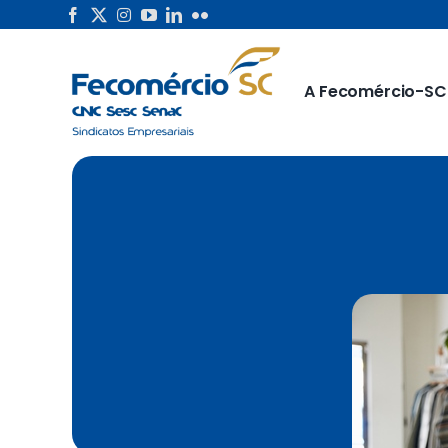
Skip
to
content
A Fecomércio-SC