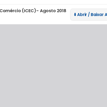
 Comércio (ICEC)- Agosto 2018
⬇️ Abrir / Baixar