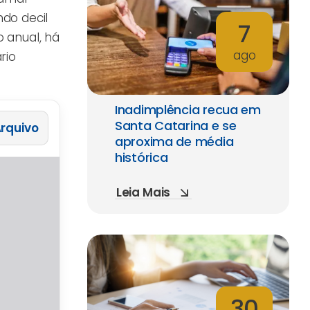
ndo decil
7
 anual, há
ago
rio
Inadimplência recua em
Santa Catarina e se
 Arquivo
aproxima de média
histórica
Leia Mais
30