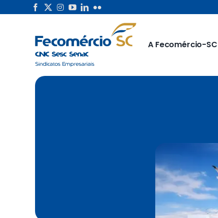
Skip
to
content
A Fecomércio-SC