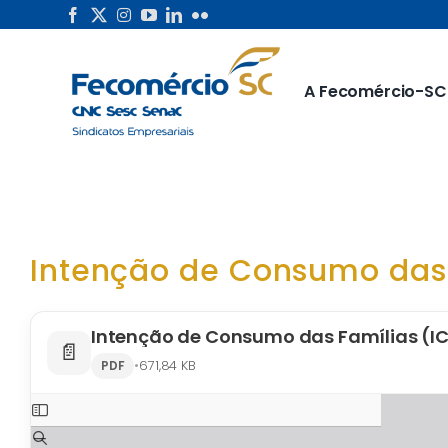
Skip
to
content
A Fecomércio-SC
Intenção de Consumo das 
Intenção de Consumo das Famílias (IC
📄
•
671,84 KB
PDF