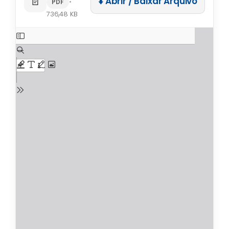
📄
⬇️ Abrir / Baixar Arquivo
•
PDF
736,48 KB