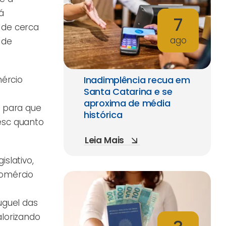
á
7
 de cerca
ago
 de
mércio
Inadimplência recua em
Santa Catarina e se
s
aproxima de média
, para que
histórica
esc quanto
Leia Mais
slativo,
comércio
uguel das
lorizando