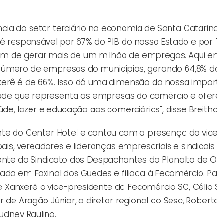
ia do setor terciário na economia de Santa Catarin
 é responsável por 67% do PIB do nosso Estado e por
ém de gerar mais de um milhão de empregos. Aqui e
número de empresas do municípios, gerando 64,8% do
xerê é de 66%. Isso dá uma dimensão da nossa import
de que representa as empresas do comércio e ofer
úde, lazer e educação aos comerciários", disse Breitha
nte do Center Hotel e contou com a presença do vice
pais, vereadores e lideranças empresariais e sindicais
dente do Sindicato dos Despachantes do Planalto de 
ada em Faxinal dos Guedes e filiada à Fecomércio. P
Xanxerê o vice-presidente da Fecomércio SC, Célio S
r de Aragão Júnior, o diretor regional do Sesc, Robert
Rudney Raulino.