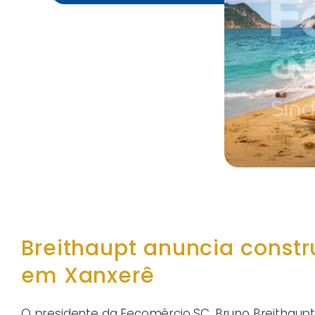
Breithaupt anuncia const
em Xanxerê
O presidente da Fecomércio SC, Bruno Breithaupt