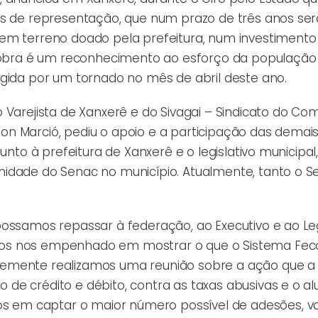
es de representação, que num prazo de três anos ser
 em terreno doado pela prefeitura, num investimento
 a obra é um reconhecimento ao esforço da população
ngida por um tornado no mês de abril deste ano.
 Varejista de Xanxerê e do Sivagai – Sindicato do Co
dson Marció, pediu o apoio e a participação das demai
unto à prefeitura de Xanxerê e o legislativo municipal
nidade do Senac no município. Atualmente, tanto o S
ossamos repassar à federação, ao Executivo e ao Legi
mos nos empenhado em mostrar o que o Sistema Fe
temente realizamos uma reunião sobre a ação que a
de crédito e débito, contra as taxas abusivas e o al
em captar o maior número possível de adesões, va