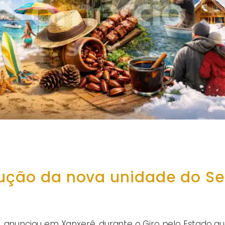
rução da nova unidade do S
, anunciou em Xanxerê, durante o Giro pelo Estado qu