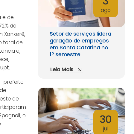
3
ago
a e de
 72% da
Setor de serviços lidera
m Xanxerê,
geração de empregos
 total de
em Santa Catarina no
ância e,
1º semestre
ece,
upt.
Leia Mais
-prefeito
 de
Oeste de
articiparam
pagnoli, o
30
o
jul