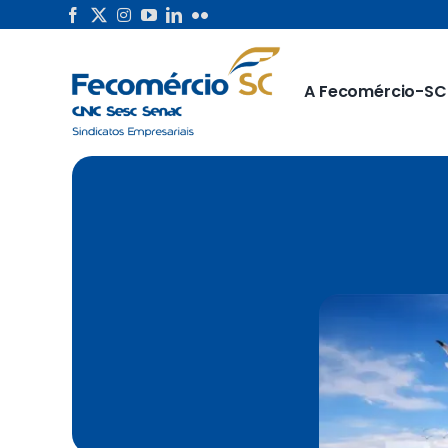
Skip
to
content
A Fecomércio-SC