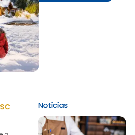
esc
Notícias
e a