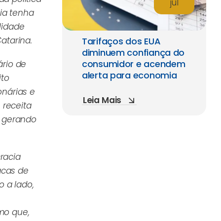
jul
ia tenha
lidade
atarina.
Tarifaços dos EUA
diminuem confiança do
consumidor e acendem
ário de
alerta para economia
ito
onárias e
Leia Mais
receita
, gerando
racia
acas de
 a lado,
smo que,