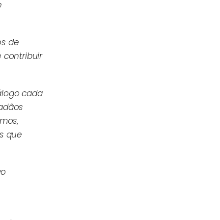
e
os de
 contribuir
álogo cada
dadãos
amos,
es que
vo