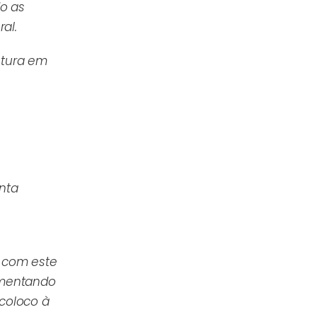
do as
al.
utura em
nta
a com este
ementando
coloco à