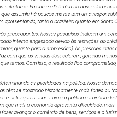
fios estruturais. Embora a dinâmica de nossa democrac
ura que assumiu há poucos meses tem uma responsabi
 apresentando, tanto a brasileira quanto em Santa C
 são preocupantes. Nossas pesquisas indicam um cen
ado interno engessado devido às restrições ao créd
umidor, quanto para o empresário), às pressões inflaci
 faz com que as vendas desacelerem, gerando menos 
que temos. Com isso, o resultado fica comprometido
terminando as prioridades na política. Nossa democ
tas têm se mostrado historicamente mais fortes ou fr
nos mostra que a economia e a política caminham lado
em que mais a economia apresenta dificuldade, mais
 fazer avançar o comércio de bens, serviços e o turi