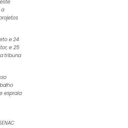
Deste
 a
projetos
eto e 24
or, e 25
a tribuna
sso
abalho
e espraia
 SENAC