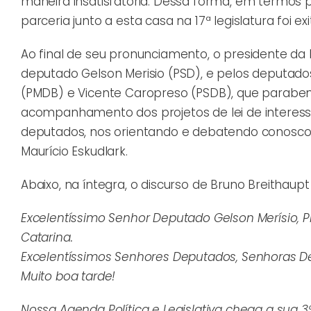
maneira insatisfatória. Dessa forma, em termos p
parceria junto a esta casa na 17ª legislatura foi 
Ao final de seu pronunciamento, o presidente da
deputado Gelson Merisio (PSD), e pelos deputados
(PMDB) e Vicente Caropreso (PSDB), que parabeni
acompanhamento dos projetos de lei de interes
deputados, nos orientando e debatendo conosco 
Maurício Eskudlark.
Abaixo, na íntegra, o discurso de Bruno Breithaupt
Excelentíssimo Senhor Deputado Gelson Merísio, P
Catarina.
Excelentíssimos Senhores Deputados, Senhoras D
Muito boa tarde!
Nossa Agenda Política e Legislativa chega a sua