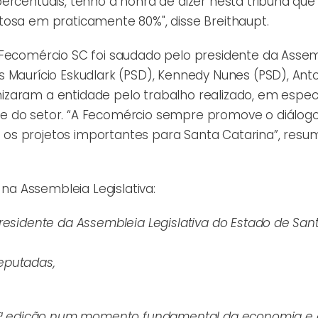
ercentuais, tenho a honra de dizer nesta tribuna que
exitosa em praticamente 80%", disse Breithaupt.
 Fecomércio SC foi saudado pelo presidente da Assem
 Maurício Eskudlark (PSD), Kennedy Nunes (PSD), Anto
zaram a entidade pelo trabalho realizado, em especi
se do setor. “A Fecomércio sempre promove o diálog
os projetos importantes para Santa Catarina”, resu
 na Assembleia Legislativa:
residente da Assembleia Legislativa do Estado de San
eputadas,
 3ª edição num momento fundamental da economia e d