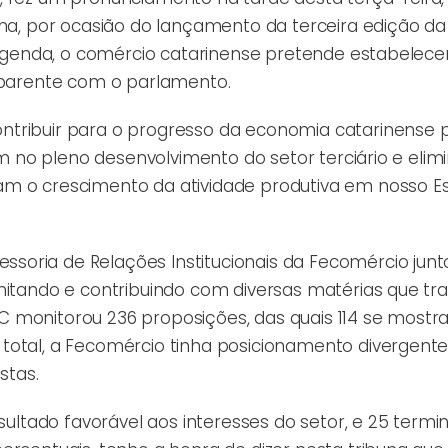
rina, por ocasião do lançamento da terceira edição d
a agenda, o comércio catarinense pretende estabelec
nsparente com o parlamento.
ntribuir para o progresso da economia catarinense
iem no pleno desenvolvimento do setor terciário e elim
m o crescimento da atividade produtiva em nosso Es
soria de Relações Institucionais da Fecomércio junt
onitando e contribuindo com diversas matérias que t
C monitorou 236 proposições, das quais 114 se most
total, a Fecomércio tinha posicionamento divergent
stas.
esultado favorável aos interesses do setor, e 25 term