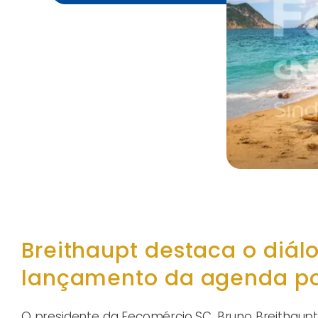
Breithaupt destaca o diá
lançamento da agenda pol
O presidente da Fecomércio SC, Bruno Breithaupt