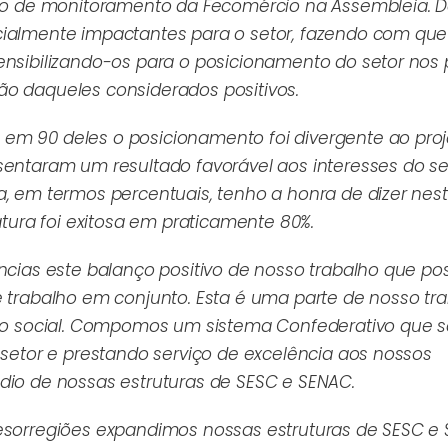
erso de monitoramento da Fecomércio na Assembleia. 
cialmente impactantes para o setor, fazendo com que
ensibilizando-os para o posicionamento do setor nos 
ão daqueles considerados positivos.
em 90 deles o posicionamento foi divergente ao proj
sentaram um resultado favorável aos interesses do set
a, em termos percentuais, tenho a honra de dizer nest
atura foi exitosa em praticamente 80%.
ências este balanço positivo de nosso trabalho que po
e trabalho em conjunto. Esta é uma parte de nosso tr
rato social. Compomos um sistema Confederativo que s
 setor e prestando serviço de excelência aos nossos
dio de nossas estruturas de SESC e SENAC.
mesorregiões expandimos nossas estruturas de SESC e