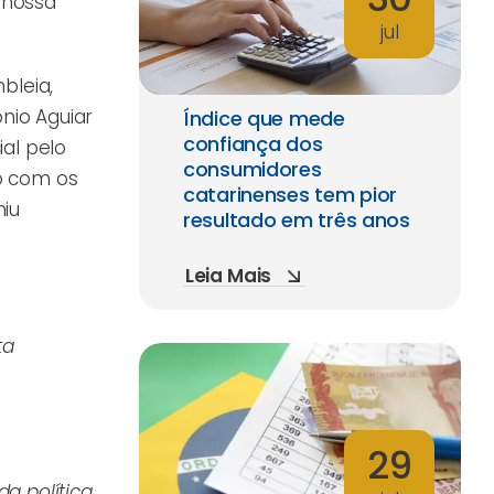
 nossa
jul
bleia,
nio Aguiar
Índice que mede
confiança dos
al pelo
consumidores
o com os
catarinenses tem pior
miu
resultado em três anos
Leia Mais
ta
29
a política