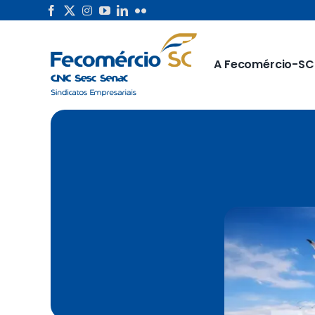
Skip
to
content
A Fecomércio-SC