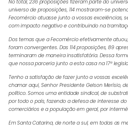
No total, 236 proposições fizeram parte do univ
universo de proposições, 114 mostraram-se poten
Fecomércio atuasse junto a vossas excelências, s
com impacto negativo e contribuindo na tramitaç
Dos temas que a Fecomércio efetivamente atuou, 
foram convergentes. Das 114 proposições, 89 apre
terminaram de maneira insatisfatória. Dessa form
que nossa parceria junto a esta casa na 17ª legisl
Tenho a satisfação de fazer junto a vossas excel
chamar aqui, Senhor Presidente Gelson Merísio, d
político. Somos uma entidade sindical, de subst
por todo o país, fazendo a defesa de interesse do
comerciários e a população em geral, por intermé
Em Santa Catarina, de norte a sul, em todas as 