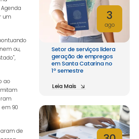
a Agenda
3
er um
ago
 pontuando
inem ou,
Setor de serviços lidera
geração de empregos
tado",
em Santa Catarina no
1º semestre
o ao
Leia Mais
ramitam
raram
e em 90
inaram de
30