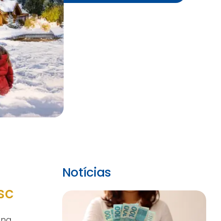
Notícias
sc
 na