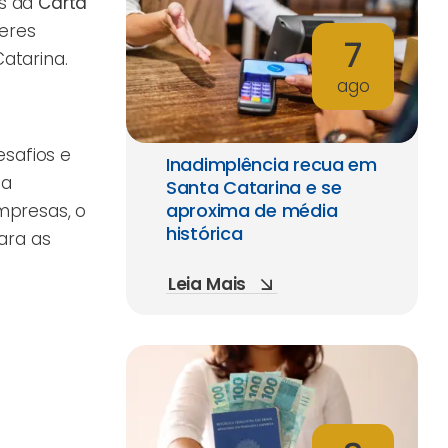
as da
Carta
deres
7
atarina.
ago
safios e
Inadimplência recua em
ia
Santa Catarina e se
aproxima de média
mpresas, o
histórica
ara as
Leia Mais