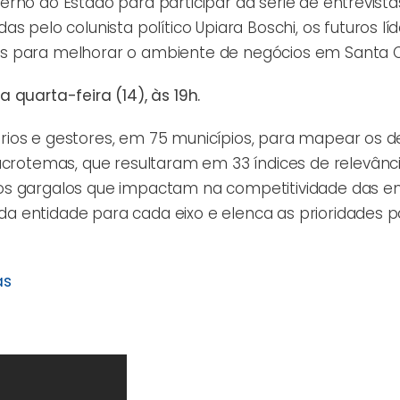
rno do Estado para participar da série de entrevist
as pelo colunista político Upiara Boschi, os futuros lí
s para melhorar o ambiente de negócios em Santa C
 quarta-feira (14), às 19h.
ios e gestores, em 75 municípios, para mapear os de
macrotemas, que resultaram em 33 índices
de relevânc
dos gargalos que impactam na competitividade das e
a entidade para cada eixo e elenca as prioridades p
as