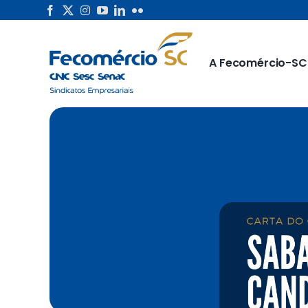
Skip
to
content
A Fecomércio-SC