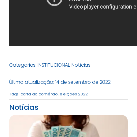
Categorias:
INSTITUCIONAL
,
Notícias
Última atualização: 14 de setembro de 2022
Tags:
carta do comércio
,
eleições 2022
Notícias