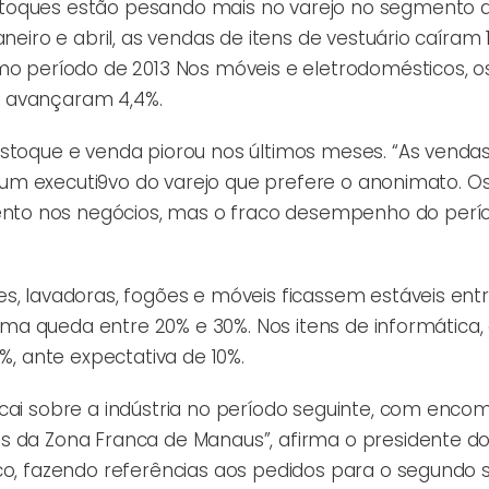
stoques estão pesando mais no varejo no segmento 
neiro e abril, as vendas de itens de vestuário caíram 
período de 2013 Nos móveis e eletrodomésticos, o
s avançaram 4,4%.
estoque e venda piorou nos últimos meses. “As vendas
ma um executi9vo do varejo que prefere o anonimato. O
nto nos negócios, mas o fraco desempenho do perí
s, lavadoras, fogões e móveis ficassem estáveis entre
i uma queda entre 20% e 30%. Nos itens de informática
%, ante expectativa de 10%.
ecai sobre a indústria no período seguinte, com enc
s da Zona Franca de Manaus”, afirma o presidente d
ico, fazendo referências aos pedidos para o segundo 