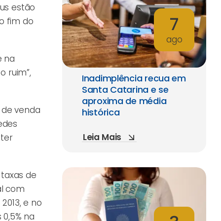
us estão
7
o fim do
ago
e na
o ruim”,
Inadimplência recua em
Santa Catarina e se
aproxima de média
 de venda
histórica
redes
Leia Mais
 ter
 taxas de
al com
 2013, e no
 0,5% na