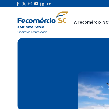
Skip
to
content
A Fecomércio-SC