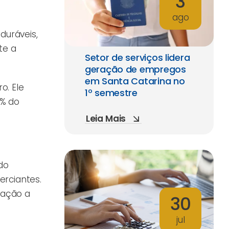
3
ago
uráveis,
te a
Setor de serviços lidera
geração de empregos
em Santa Catarina no
o. Ele
1º semestre
8% do
Leia Mais
do
erciantes.
elação a
30
jul