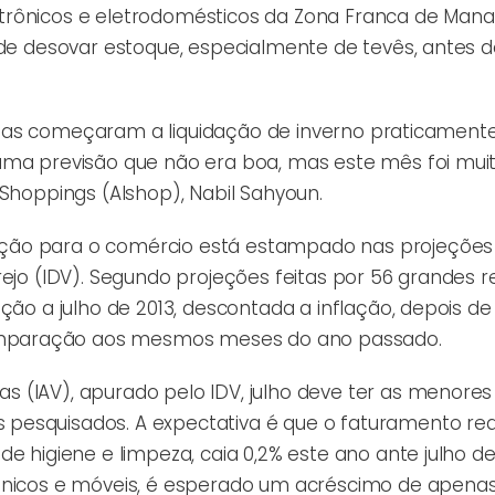
trônicos e eletrodomésticos da Zona Franca de Mana
 de desovar estoque, especialmente de tevês, antes d
s lojas começaram a liquidação de inverno praticament
uma previsão que não era boa, mas este mês foi muit
 Shoppings (Alshop), Nabil Sahyoun.
ação para o comércio está estampado nas projeções
rejo (IDV). Segundo projeções feitas por 56 grandes 
ção a julho de 2013, descontada a inflação, depois de
omparação aos mesmos meses do ano passado.
 (IAV), apurado pelo IDV, julho deve ter as menores
pesquisados. A expectativa é que o faturamento re
e higiene e limpeza, caia 0,2% este ano ante julho de
rônicos e móveis, é esperado um acréscimo de apenas