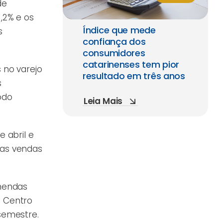
de
1,2% e os
Índice que mede
s
confiança dos
consumidores
catarinenses tem pior
 no varejo
resultado em três anos
s
odo
Leia Mais
 abril e
, as vendas
omendas
o Centro
semestre.