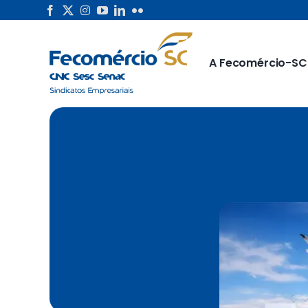
Skip
to
content
A Fecomércio-SC