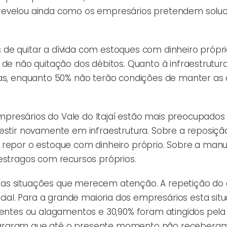
revelou ainda como os empresários pretendem soluc
de quitar a dívida com estoques com dinheiro própr
 de não quitação dos débitos. Quanto à infraestrutur
ras, enquanto 50% não terão condições de manter as 
presários do Vale do Itajaí estão mais preocupados
vestir novamente em infraestrutura. Sobre a reposiçã
e repor o estoque com dinheiro próprio. Sobre a man
estragos com recursos próprios.
uas situações que merecem atenção. A repetição do 
al. Para a grande maioria dos empresários esta sit
hentes ou alagamentos e 30,90% foram atingidos pela
lararam que até o presente momento não receberam