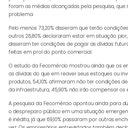
foram as médias alcançadas pela pesquisa, que 
problema.
Pelo menos 73,20% disseram que terão condições 
outros 26,80% declararam estar em situação pior,
disseram ter condições de pagar as dívidas futu
feitas em prol do ponto comercial.
O estudo da Fecomércio mostrou ainda que os em
as dívidas do que em reaver seus estoques ou in
produtos, 54,10% afirmaram não ter condições d
da infraestrutura, 45,90% não irão compensar os 
A pesquisa da Fecomércio apontou ainda para d
o despreparo público em uma situação emergenci
é inédita, já que 69,10% passaram por outras enc
vez. Os empresários entrevistados também dec