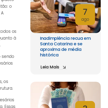
tão: o
7
 A
ago
 todos os
Quanto à
Inadimplência recua em
Santa Catarina e se
.
aproxima de média
histórica
o sendo
esários
Leia Mais
s, os
rutura.
esários
a. Essas