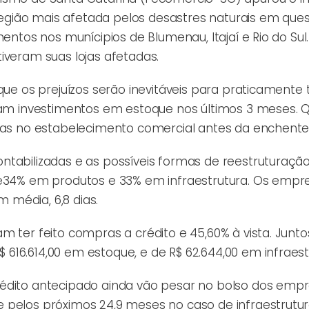
gião mais afetada pelos desastres naturais em ques
entos nos munícipios de Blumenau, Itajaí e Rio do Sul.
iveram suas lojas afetadas.
que os prejuízos serão inevitáveis para praticamente
eram investimentos em estoque nos últimos 3 meses. 
rmas no estabelecimento comercial antes da enchente
ntabilizadas e as possíveis formas de reestruturaçã
de34% em produtos e 33% em infraestrutura. Os empr
média, 6,8 dias.
 ter feito compras a crédito e 45,60% à vista. Junto
16.614,00 em estoque, e de R$ 62.644,00 em infraest
rédito antecipado ainda vão pesar no bolso dos empr
 pelos próximos 24,9 meses no caso de infraestrutur