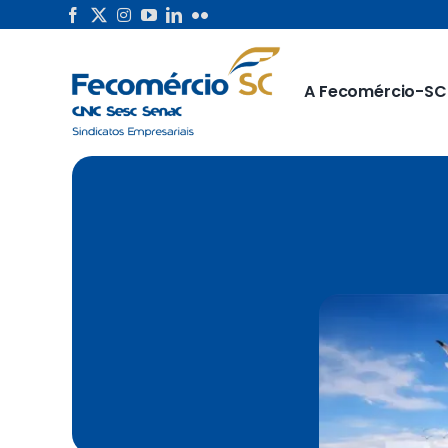
Skip
to
content
A Fecomércio-SC