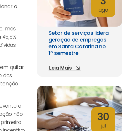
3
ionar o
ago
io, mas
Setor de serviços lidera
a 45,5%
geração de empregos
dívidas
em Santa Catarina no
1º semestre
 em quitar
Leia Mais
o dos
utenção
evento e
30
uação não
 primeira
jul
 incentivo