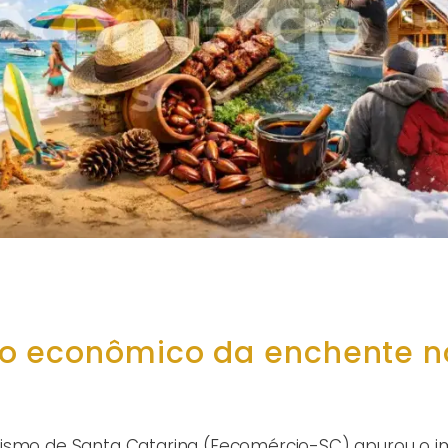
to econômico da enchente n
rismo de Santa Catarina (Fecomércio-SC) apurou o 