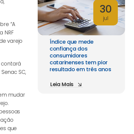
a,
30
jul
bre “A
da NRF
de varejo
Índice que mede
confiança dos
consumidores
catarinenses tem pior
 contará
resultado em três anos
o Senac SC,
Leia Mais
odem mudar
ejo.
 pessoas
icação
ões que