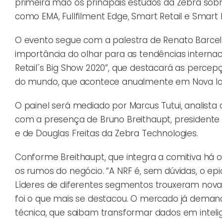
primeira mão os principais estudos da Zebra sob
como
EMA, Fullfilment Edge, Smart Retail e Smart 
O evento segue com a palestra de Renato
Barcel
importância do olhar para as tendências internaci
Retail´s Big Show 2020”, que destacará as percep
do mundo, que acontece anualmente em Nova Io
O painel será mediado por Marcus Tutui,
analista 
com a presença de Bruno Breithaupt, presidente d
e de Douglas Freitas da Zebra Technologies.
Conforme Breithaupt, que
i
ntegra a comitiva há 
os rumos do negócio. “A NRF é, sem dúvidas, o epi
Líderes de diferentes segmentos trouxeram nova
foi o que mais se destacou. O mercado já deman
técnica, que saibam transformar dados em inteli