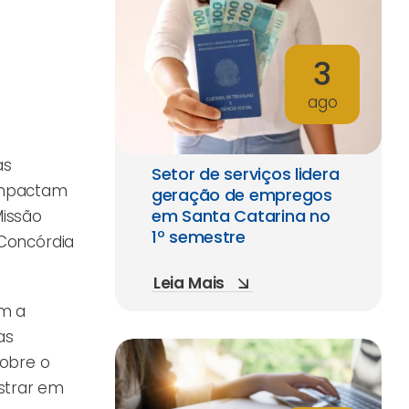
3
ago
as
Setor de serviços lidera
impactam
geração de empregos
em Santa Catarina no
Missão
1º semestre
 Concórdia
Leia Mais
om a
as
sobre o
strar em