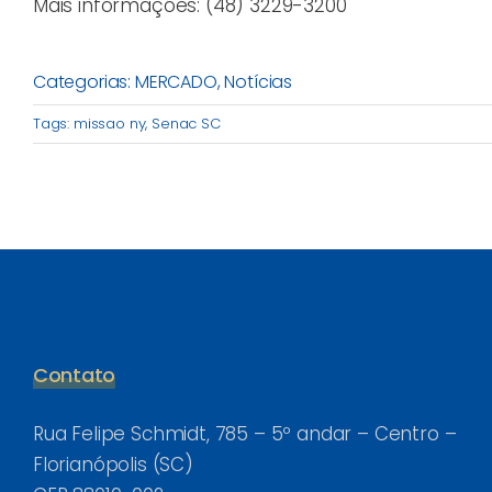
Mais informações: (48) 3229-3200
Categorias:
MERCADO
,
Notícias
Tags:
missao ny
,
Senac SC
Contato
Rua Felipe Schmidt, 785 – 5º andar – Centro –
Florianópolis (SC)