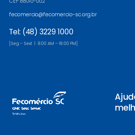
CEP 88010-002
fecomercio@fecomercio-sc.org.br
Tel: (48) 3229 1000
[Seg – Sext | 8:00 AM – 18:00 PM]
Ajud
melh