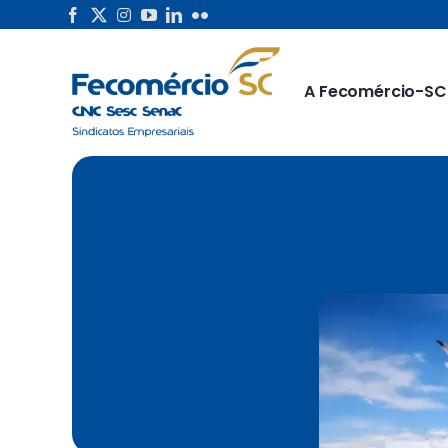
Skip
to
content
A Fecomércio-SC