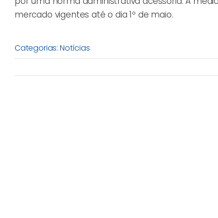
por uma norma administrativa acessória. A medid
mercado vigentes até o dia 1º de maio.
Categorias:
Notícias