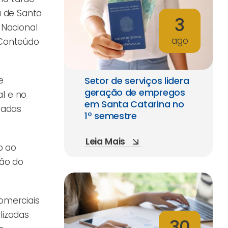
a de Santa
3
 Nacional
ago
 Conteúdo
e
Setor de serviços lidera
geração de empregos
al e no
em Santa Catarina no
tadas
1º semestre
Leia Mais
o ao
são do
omerciais
lizadas
30