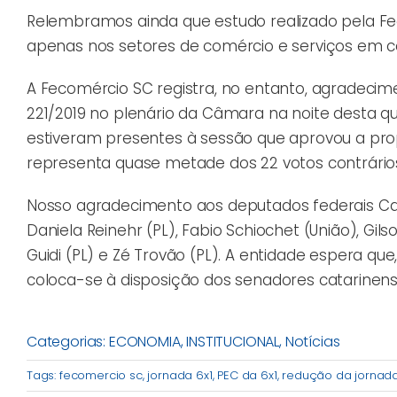
Relembramos ainda que estudo realizado pela F
apenas nos setores de comércio e serviços em ca
A Fecomércio SC registra, no entanto, agradecim
221/2019 no plenário da Câmara na noite desta qua
estiveram presentes à sessão que aprovou a pro
representa quase metade dos 22 votos contrário
Nosso agradecimento aos deputados federais Carlos
Daniela Reinehr (PL), Fabio Schiochet (União), Gils
Guidi (PL) e Zé Trovão (PL). A entidade espera q
coloca-se à disposição dos senadores catarinens
Categorias:
ECONOMIA
,
INSTITUCIONAL
,
Notícias
Tags:
fecomercio sc
,
jornada 6x1
,
PEC da 6x1
,
redução da jornad