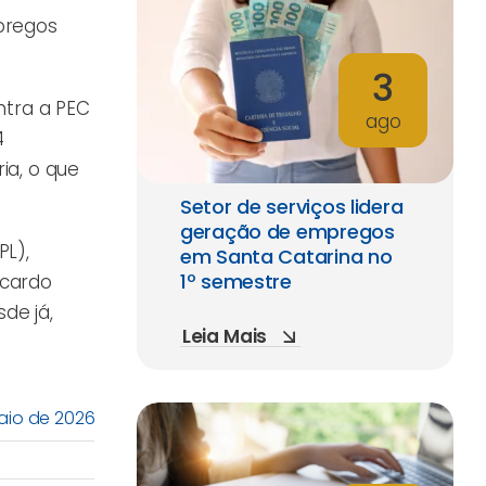
pregos
3
ntra a PEC
ago
4
ia, o que
Setor de serviços lidera
geração de empregos
PL),
em Santa Catarina no
1º semestre
icardo
de já,
Leia Mais
aio de 2026