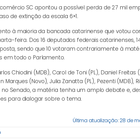
ecomércio SC apontou a possível perda de 27 mil em
so de extinção da escala 6×1.
ento à maioria da bancada catarinense que votou co
rta-feira. Dos 16 deputados federais catarinenses, 1
posta, sendo que 10 votaram contrariamente à matér
s em todo o Parlamento.
 Chiodini (MDB), Carol de Toni (PL), Daniel Freitas (
on Marques (Novo), Julia Zanatta (PL), Pezenti (MDB), R
ue, no Senado, a matéria tenha um amplo debate e, des
es para dialogar sobre o tema.
Última atualização: 28 de m
a