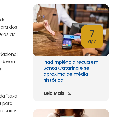
 da
mara dos
7
eras do
ago
Nacional
o devem
Inadimplência recua em
Santa Catarina e se
s
aproxima de média
histórica
Leia Mais
da “taxa
i para
esários.