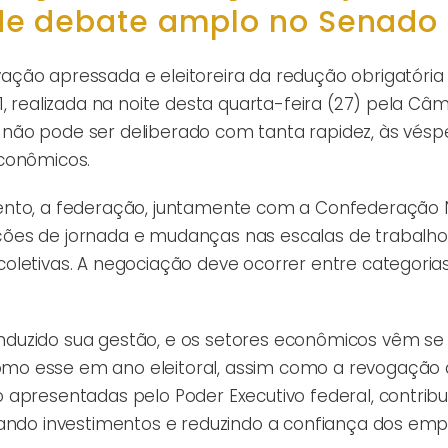
de debate amplo no Senado
ção apressada e eleitoreira da redução obrigatória
1, realizada na noite desta quarta-feira (27) pela Câ
não pode ser deliberado com tanta rapidez, às vésp
econômicos.
ento, a federação, juntamente com a Confederação 
ções de jornada e mudanças nas escalas de trabalh
oletivas. A negociação deve ocorrer entre categoria
duzido sua gestão, e os setores econômicos vêm se
mo esse em ano eleitoral, assim como a revogação 
apresentadas pelo Poder Executivo federal, contribu
tando investimentos e reduzindo a confiança dos empr