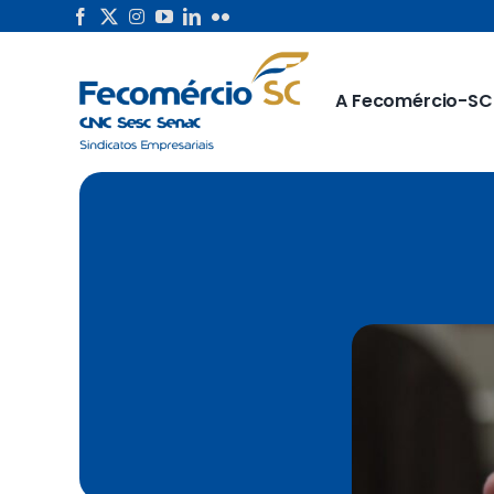
Skip
to
content
A Fecomércio-SC