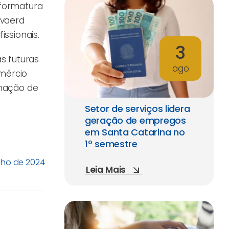
 formatura
evaerd
issionais.
3
s futuras
ago
omércio
rmação de
Setor de serviços lidera
geração de empregos
em Santa Catarina no
1º semestre
ulho de 2024
Leia Mais