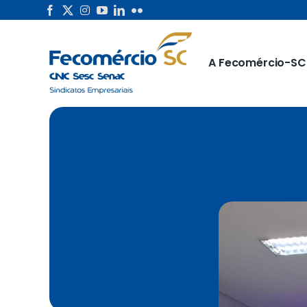
Skip
to
content
A Fecomércio-SC