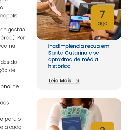
do
7
nópolis.
ago
 de gestão
rcio). Por
ação na
Inadimplência recua em
Santa Catarina e se
aproxima de média
ados do
histórica
ação de
Leia Mais
ional de
 das
to para o
e a cada