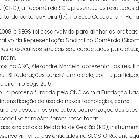
o (CNC), a Fecomércio SC apresentou os resultados 
tarde de terça-feira (17), no Sesc Cacupé, em Floria
08, o SEGS foi desenvolvido para alinhar as práticas
rativo da Representação Sindical do Comércio (Sicomé
eres e executivos sindicais são capacitados para atu
entam.
s da CNC, Alexandre Marcelo, apresentou os result
al, 31 federações concluíram o ciclo, com a particip
ncluíram o Segs 2015.
rmou a parceria firmada pela CNC com a Fundação Nac
A intensificação do uso de novas tecnologias, como
ware de gestão nos sindicatos, padronização dos sites
associativo também foram ressaltadas.
s sindicatos o Relatório de Gestão (RG), instrumen
envolvimento das entidades no SEGS. O RG, entregu