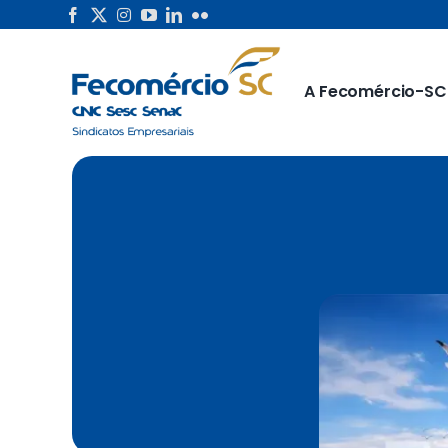
Skip
to
content
A Fecomércio-SC