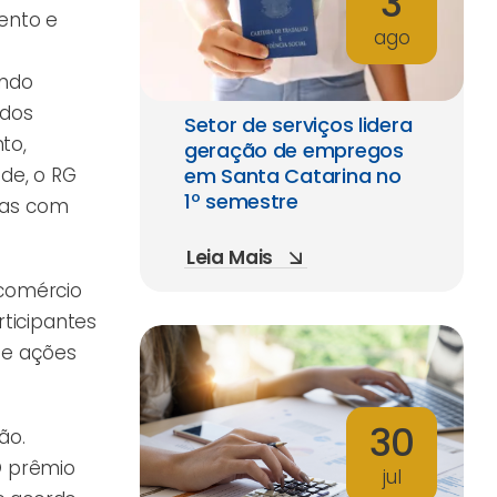
3
ento e
ago
ando
 dos
Setor de serviços lidera
to,
geração de empregos
em Santa Catarina no
de, o RG
1º semestre
mas com
Leia Mais
ecomércio
rticipantes
de ações
30
ão.
O prêmio
jul