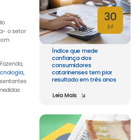
30
do
jul
a- o setor
 com
Índice que mede
confiança dos
 Fazenda,
consumidores
catarinenses tem pior
cnologia,
resultado em três anos
esentantes
 medidas
Leia Mais