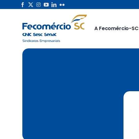
Skip
to
content
A Fecomércio-SC