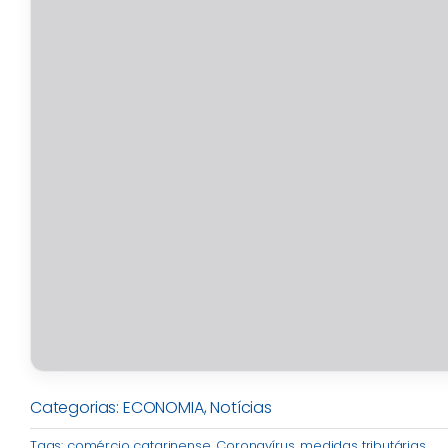
Categorias:
ECONOMIA
,
Notícias
Tags:
comércio catarinense
,
Coronavírus
,
medidas tributárias