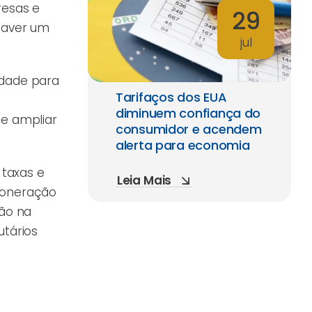
resas e
29
haver um
jul
idade para
Tarifaços dos EUA
diminuem confiança do
 e ampliar
consumidor e acendem
alerta para economia
taxas e
Leia Mais
soneração
ção na
utários