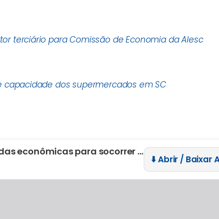
or terciário para Comissão de Economia da Alesc
 e capacidade dos supermercados em SC
Fecomércio SC propõe pacote de medidas econômicas para socorrer empresas
⬇️ Abrir / Baixar