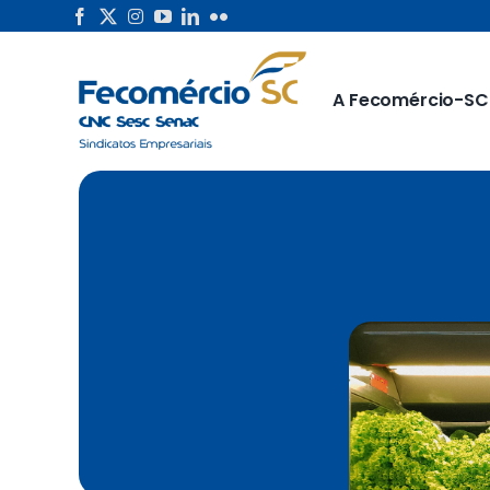
Skip
to
content
A Fecomércio-SC