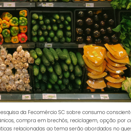
pesquisa da Fecomércio SC sobre consumo conscient
ânicos, compra em brechós, reciclagem, opção por
c
ticas relacionadas ao tema serão abordados no ques