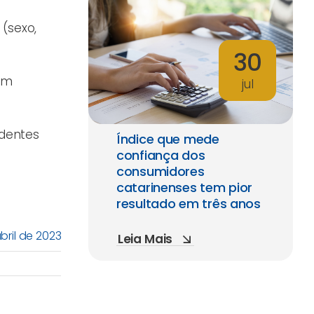
(sexo,
30
 em
jul
identes
Índice que mede
confiança dos
consumidores
catarinenses tem pior
resultado em três anos
bril de 2023
Leia Mais