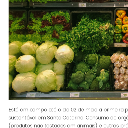
Está em campo até o dia 02 de maio a primeira 
sustentável em Santa Catarina. Consumo de org
(produtos não testados em animais) e outras prá