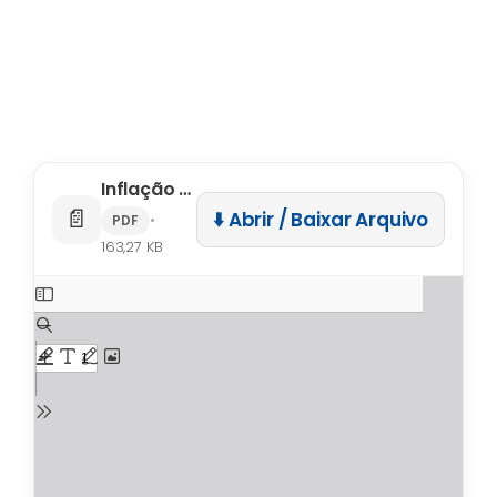
Inflação continua crescendo, mas em ritmo menor no mês de março
📄
⬇️ Abrir / Baixar Arquivo
•
PDF
163,27 KB