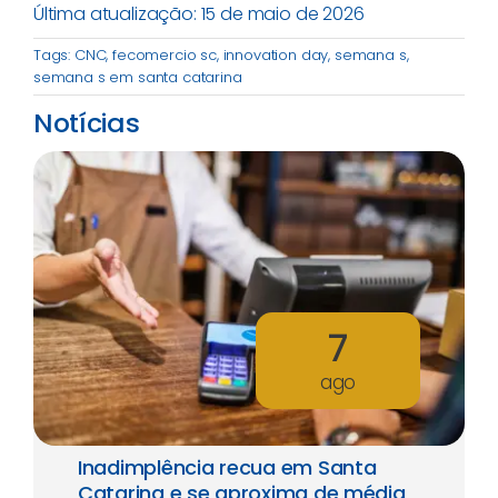
Última atualização: 15 de maio de 2026
Tags:
CNC
,
fecomercio sc
,
innovation day
,
semana s
,
semana s em santa catarina
Notícias
7
ago
Inadimplência recua em Santa
Catarina e se aproxima de média