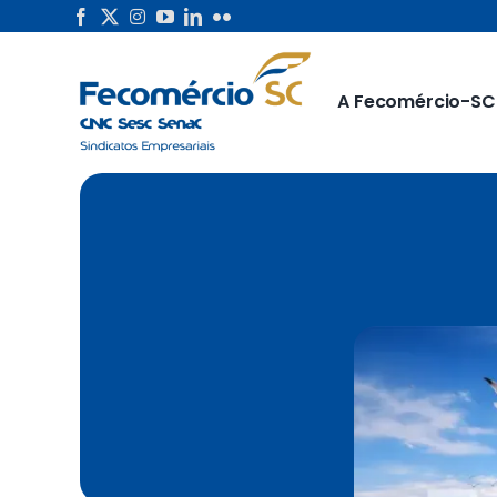
Skip
to
content
A Fecomércio-SC