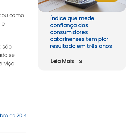
citou como
Índice que mede
 e
confiança dos
consumidores
catarinenses tem pior
resultado em três anos
: são
ada se
Leia Mais
erviço
mbro de 2014