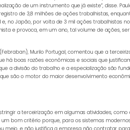
malização de um instrumento que já existe”, disse. Pau
registro de 3,8 milhões de ações trabalhistas, enquan
l e, no Japão, por volta de 3 mil ações trabalhistas
lhista e provoca, em um ano, tal volume de ações, se
Febraban), Murilo Portugal, comentou que a terceiri
ue há boas razões econômicas e sociais que justifica
 que a divisão do trabalho e a especialização são fu
a, que são o motor do maior desenvolvimento econôm
tringir a terceirização em algumas atividades, como 
e um bom critério porque, para os sistemas moderno
ou meio, e não justifica a empresa não contratar para