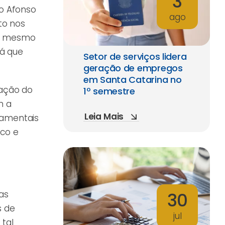
3
lo Afonso
ago
to nos
 no mesmo
rá que
Setor de serviços lidera
geração de empregos
em Santa Catarina no
zação do
1º semestre
m a
Leia Mais
ndamentais
ico e
as
30
s de
jul
 tal