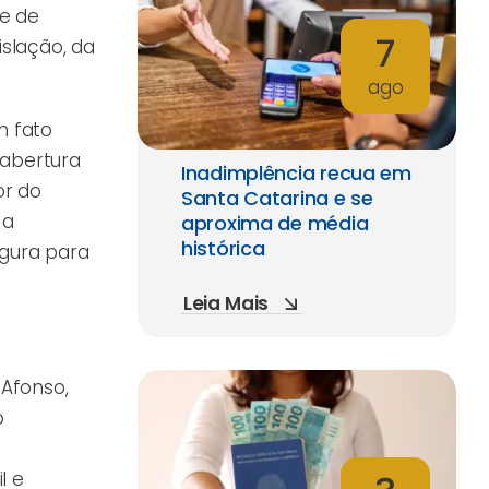
de de
7
islação, da
ago
m fato
 abertura
Inadimplência recua em
or do
Santa Catarina e se
 a
aproxima de média
histórica
egura para
Leia Mais
 Afonso,
o
l e