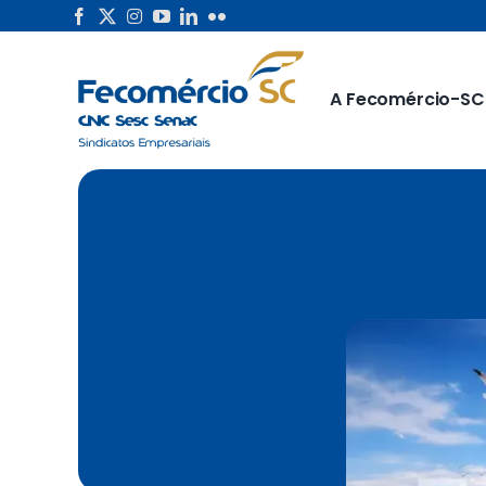
Skip
to
content
A Fecomércio-SC