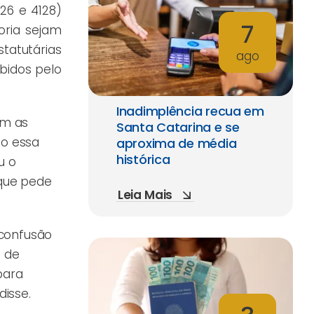
126 e 4128)
7
oria sejam
tatutárias
ago
bidos pelo
Inadimplência recua em
om as
Santa Catarina e se
to essa
aproxima de média
histórica
u o
 que pede
Leia Mais
 confusão
 de
para
disse.