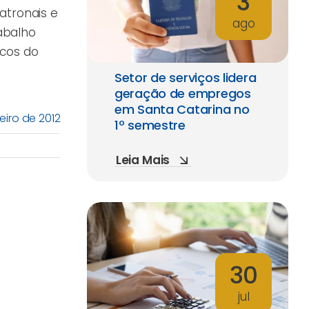
3
atronais e
ago
abalho
icos do
Setor de serviços lidera
geração de empregos
em Santa Catarina no
eiro de 2012
1º semestre
Leia Mais
30
jul