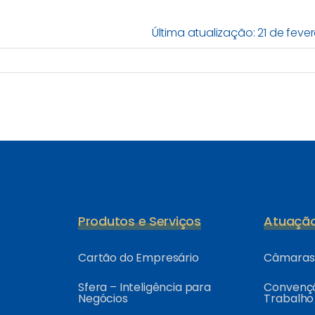
Última atualização: 21 de fever
Produtos e Serviços
Atuaçã
Cartão do Empresário
Câmaras 
Sfera – Inteligência para
Convençõ
Negócios
Trabalho