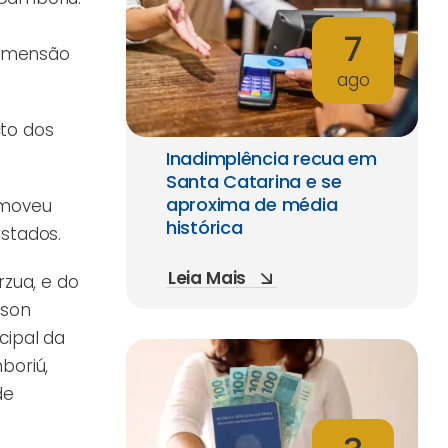
7
dimensão
ago
cto dos
Inadimplência recua em
Santa Catarina e se
aproxima de média
omoveu
histórica
stados.
Leia Mais
rzua, e do
rson
cipal da
boriú,
de