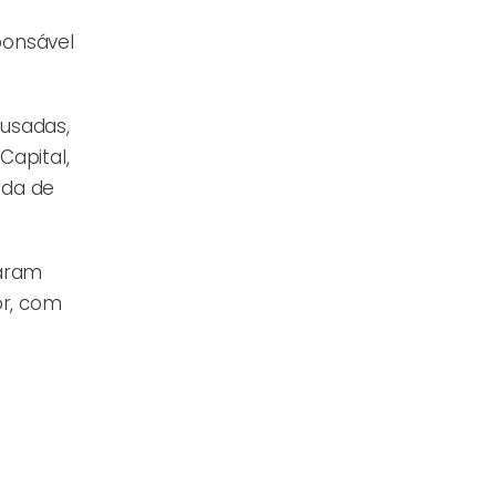
ponsável
ousadas,
Capital,
rda de
saram
or, com