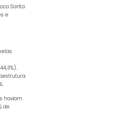
loca Santa
es e
pelas
44,3%).
raestrutura
%.
as haviam
% de
.