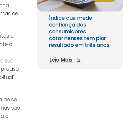
inha
emas de
Índice que mede
confiança dos
consumidores
ntos e
catarinenses tem pior
nte o
resultado em três anos
Leia Mais
 a sua
 preciso
itual”,
a de se
amas são
ra o