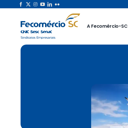
Skip
to
content
A Fecomércio-SC