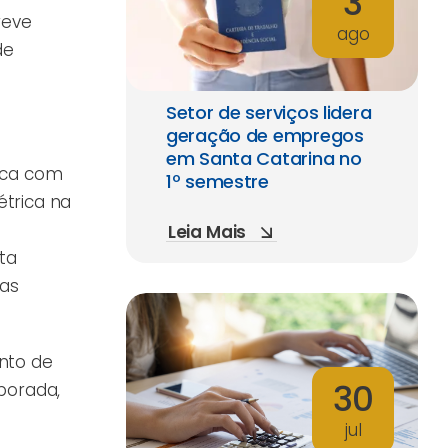
3
reve
ago
de
Setor de serviços lidera
geração de empregos
em Santa Catarina no
nca com
1º semestre
trica na
Leia Mais
ta
mas
nto de
30
porada,
jul