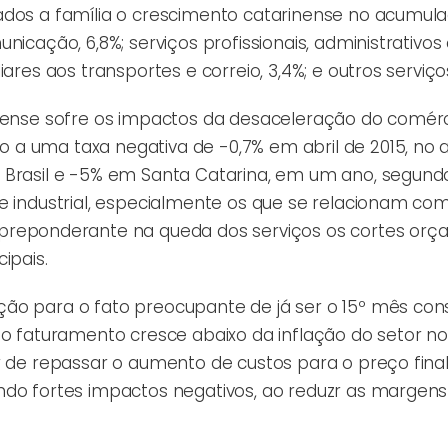
ados a família o crescimento catarinense no acumula
icação, 6,8%; serviços profissionais, administrativos
ares aos transportes e correio, 3,4%; e outros serviços
inense sofre os impactos da desaceleração do comérci
 a uma taxa negativa de -0,7% em abril de 2015, no
o Brasil e -5% em Santa Catarina, em um ano, segun
e industrial, especialmente os que se relacionam co
eponderante na queda dos serviços os cortes orç
ipais.
ão para o fato preocupante de já ser o 15º mês con
 o faturamento cresce abaixo da inflação do setor no
r de repassar o aumento de custos para o preço final
ndo fortes impactos negativos, ao reduzr as margens