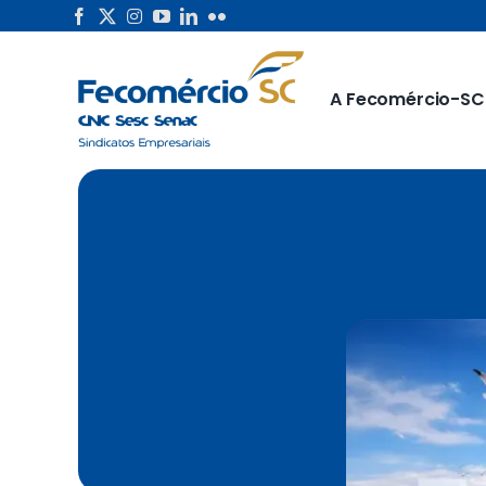
Skip
to
content
A Fecomércio-SC