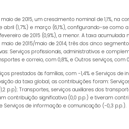
 de maio de 2015, um crescimento nominal de 1,1%, na 
de abril (1,7%) e março (6,1%), configurando-se como 
 fevereiro de 2015 (0,9%), a menor. A taxa acumulada 
o maio de 2015/maio de 2014, três dos cinco segmento
vas: Serviços profissionais, administrativos e comple
nsportes e correio, com 0,8%, e Outros serviços, com 0
ços prestados às famílias, com -1,4% e Serviços de 
ão da taxa global, as contribuições foram: Serviço
,2 p.p); Transportes, serviços auxiliares dos transpor
m contribuição significativa (0,0 p.p.) e tiveram contr
) e Serviços de informação e comunicação (-0,3 p.p.).