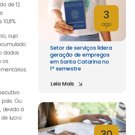
do de 12
3
 e
 10,8%.
ago
o, cujo
 acumulado
Setor de serviços lidera
do dados
geração de empregos
m os
em Santa Catarina no
1º semestre
amentários
Leia Mais
secutivo
 país. Ou
, devido à
 de lucro
30