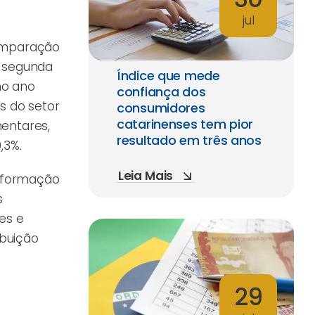
jul
comparação
a segunda
Índice que mede
no ano
confiança dos
s do setor
consumidores
catarinenses tem pior
mentares,
resultado em três anos
,3%.
Leia Mais
informação
s
tes e
ibuição
29