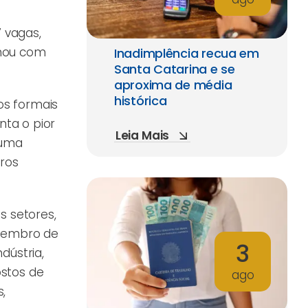
 vagas,
echou com
Inadimplência recua em
Santa Catarina e se
aproxima de média
histórica
os formais
nta o pior
Leia Mais
 uma
iros
s setores,
etembro de
3
dústria,
ostos de
ago
,