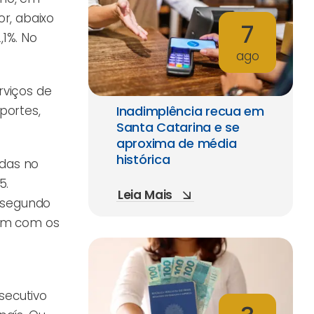
r, abaixo
7
,1%. No
ago
rviços de
portes,
Inadimplência recua em
Santa Catarina e se
aproxima de média
histórica
ndas no
5.
Leia Mais
, segundo
nam com os
secutivo