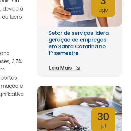
3
país. Ou
, devido à
ago
 de lucro
Setor de serviços lidera
geração de empregos
em Santa Catarina no
1º semestre
 ano
ses, 3,5%.
Leia Mais
am
sportes,
formação e
nificativa
30
jul