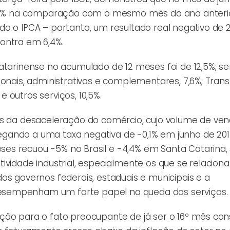
 7,4% na comparação com o mesmo mês do ano anterio
o o IPCA – portanto, um resultado real negativo de 2
ontra em 6,4%.
atarinense no acumulado de 12 meses foi de 12,5%; se
ionais, administrativos e complementares, 7,6%; Trans
 e outros serviços, 10,5%.
os da desaceleração do comércio, cujo volume de ve
gando a uma taxa negativa de -0,1% em junho de 201
es recuou -5% no Brasil e -4,4% em Santa Catarina
tividade industrial, especialmente os que se relacio
os governos federais, estaduais e municipais e a
esempenham um forte papel na queda dos serviços.
ção para o fato preocupante de já ser o 16º mês con