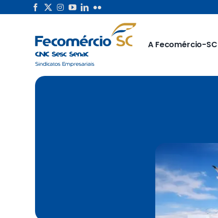
Skip
to
content
A Fecomércio-SC