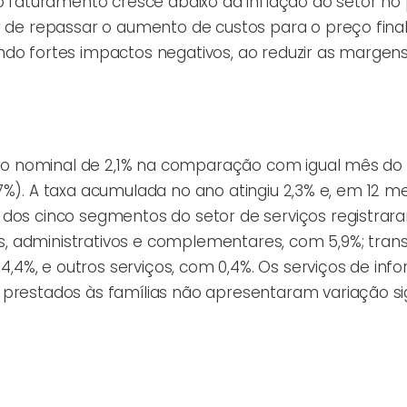
 o faturamento cresce abaixo da inflação do setor no 
r de repassar o aumento de custos para o preço final
ndo fortes impactos negativos, ao reduzir as margens
mento nominal de 2,1% na comparação com igual mês do
(1,7%). A taxa acumulada no ano atingiu 2,3% e, em 12 me
 dos cinco segmentos do setor de serviços registrar
ais, administrativos e complementares, com 5,9%; tran
m 4,4%, e outros serviços, com 0,4%. Os serviços de in
prestados às famílias não apresentaram variação sig