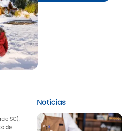
Notícias
cio SC),
ta de