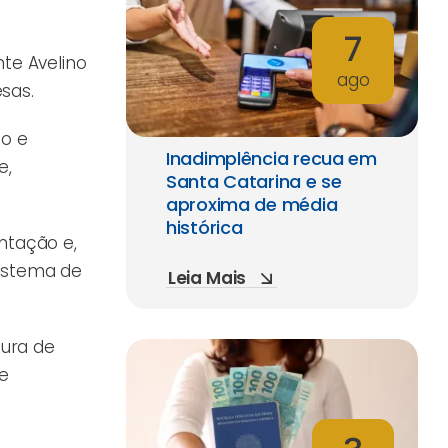
7
nte Avelino
ago
sas.
to e
Inadimplência recua em
e,
Santa Catarina e se
aproxima de média
histórica
ntação e,
Sistema de
Leia Mais
tura de
 e