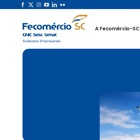
Skip
to
content
A Fecomércio-SC