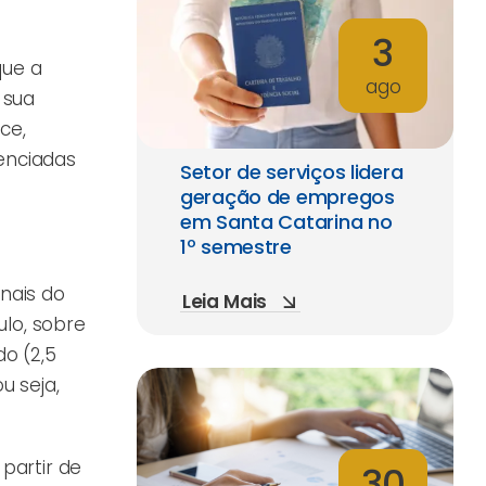
3
que a
ago
 sua
ce,
enciadas
Setor de serviços lidera
geração de empregos
em Santa Catarina no
1º semestre
nais do
Leia Mais
lo, sobre
o (2,5
u seja,
partir de
30