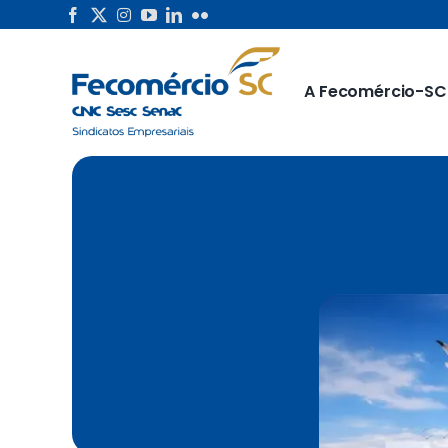
Skip
to
content
A Fecomércio-SC