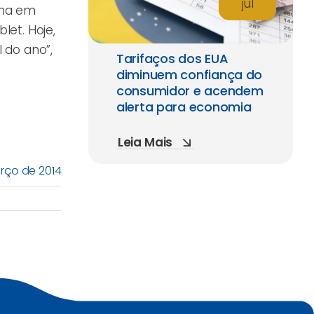
jul
ona em
et. Hoje,
 do ano”,
Tarifaços dos EUA
diminuem confiança do
consumidor e acendem
alerta para economia
Leia Mais
arço de 2014