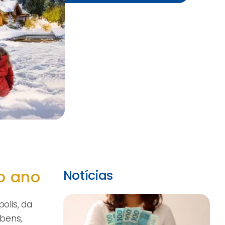
o ano
Notícias
olis, da
 bens,