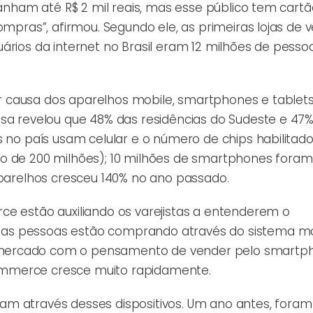
ganham até R$ 2 mil reais, mas esse público tem cart
ompras”, afirmou. Segundo ele, as primeiras lojas de 
ários da internet no Brasil eram 12 milhões de pesso
 causa dos aparelhos mobile, smartphones e tablets
isa revelou que 48% das residências do Sudeste e 47
 no país usam celular e o número de chips habilitado
no de 200 milhões); 10 milhões de smartphones foram
aparelhos cresceu 140% no ano passado.
ce estão auxiliando os varejistas a entenderem o
as pessoas estão comprando através do sistema mo
mercado com o pensamento de vender pelo smartph
 commerce cresce muito rapidamente.
m através desses dispositivos. Um ano antes, foram 