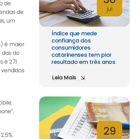
ão de
jul
vendas de
as, um
Índice que mede
confiança dos
) é maior
consumidores
% das do
catarinenses tem pior
s é 271
resultado em três anos
 vendidos
Leia Mais
bile.
one”,
29
2,5%.