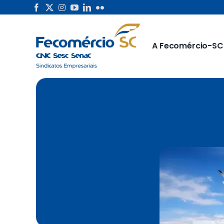
Skip
to
content
A Fecomércio-SC