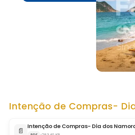
Intenção de Compras- Di
Intenção de Compras- Dia dos Namor
📄
•
783,40 KB
PDF