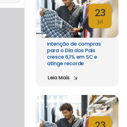
23
jul
Intenção de compras
para o Dia dos Pais
cresce 6,1% em SC e
atinge recorde
Leia Mais
23