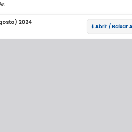
ês.
gosto) 2024
⬇️ Abrir / Baixar