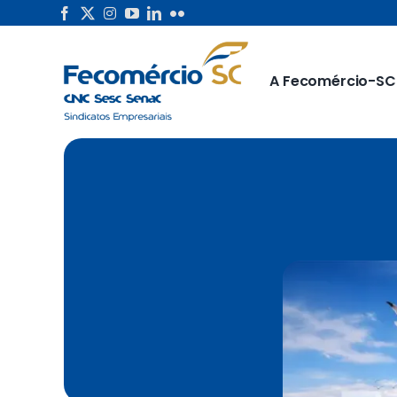
Skip
to
content
A Fecomércio-SC