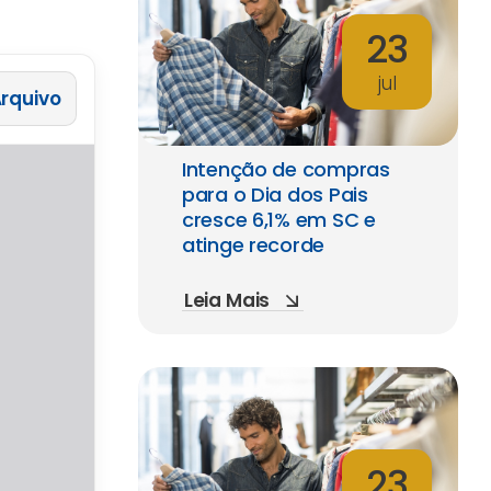
23
jul
 Arquivo
Intenção de compras
para o Dia dos Pais
cresce 6,1% em SC e
atinge recorde
Leia Mais
23