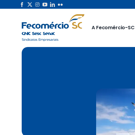
Skip
to
content
A Fecomércio-SC