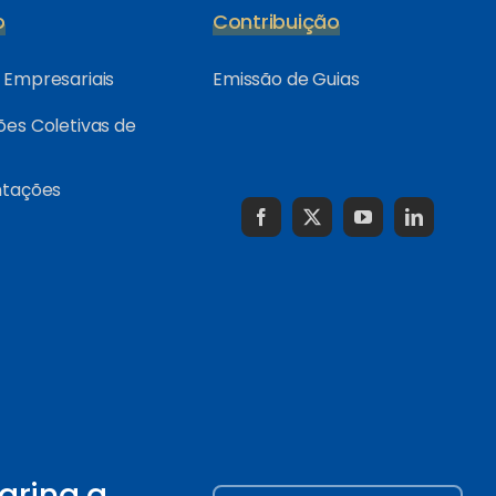
o
Contribuição
Empresariais
Emissão de Guias
es Coletivas de
ntações
arina a