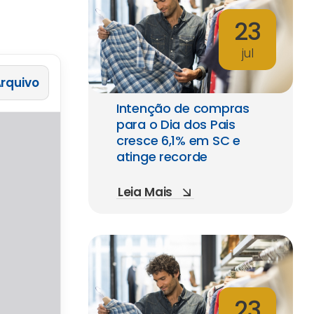
23
jul
 Arquivo
Intenção de compras
para o Dia dos Pais
cresce 6,1% em SC e
atinge recorde
Leia Mais
23