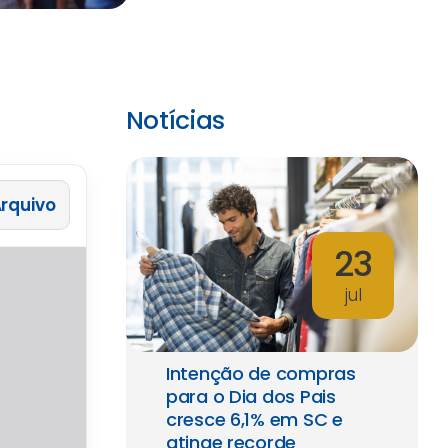
Notícias
 Arquivo
23
jul
Intenção de compras
para o Dia dos Pais
cresce 6,1% em SC e
atinge recorde