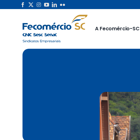
Skip
to
content
A Fecomércio-SC