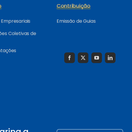
o
Contribuição
Empresariais
Emissão de Guias
es Coletivas de
ntações
arina a