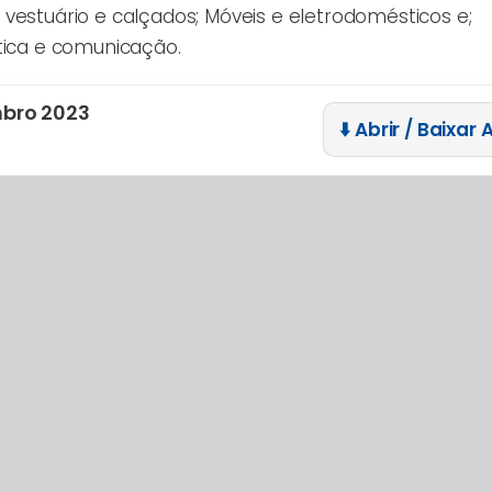
estuário e calçados; Móveis e eletrodomésticos e;
tica e comunicação.
mbro 2023
⬇️ Abrir / Baixar