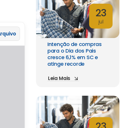
23
jul
 Arquivo
Intenção de compras
para o Dia dos Pais
cresce 6,1% em SC e
atinge recorde
Leia Mais
23