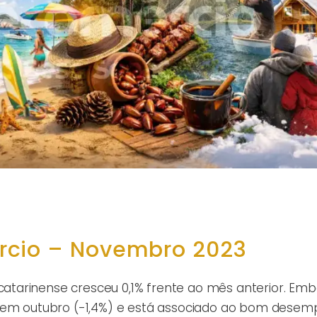
rcio – Novembro 2023
tarinense cresceu 0,1% frente ao mês anterior. Em
o em outubro (-1,4%) e está associado ao bom dese