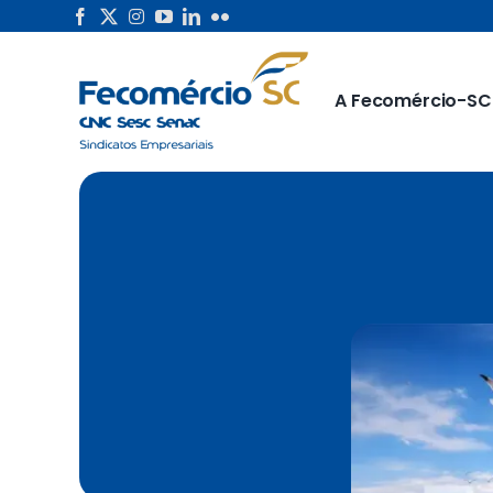
Skip
to
content
A Fecomércio-SC