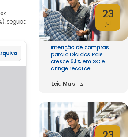
23
dez
%), seguida
jul
Intenção de compras
 Arquivo
para o Dia dos Pais
cresce 6,1% em SC e
atinge recorde
Leia Mais
23