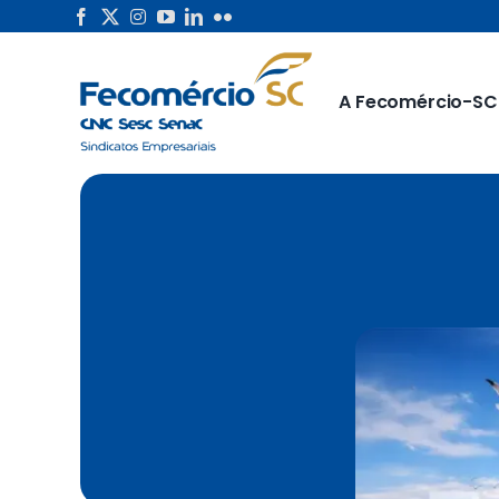
Skip
to
content
A Fecomércio-SC