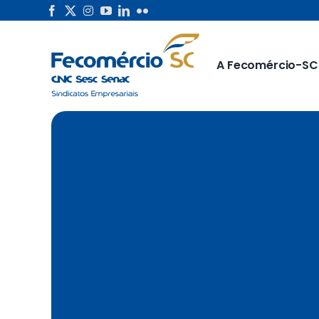
Skip
to
content
A Fecomércio-SC