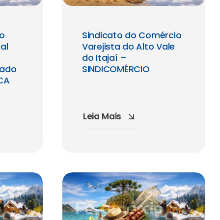
io
Sindicato do Comércio
al
Varejista do Alto Vale
do Itajaí –
tado
SINDICOMÉRCIO
ICA
Leia Mais