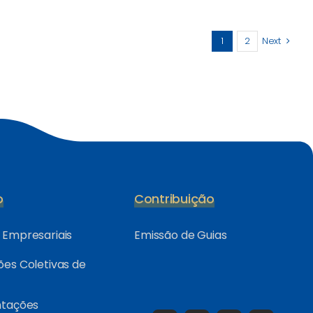
1
2
Next
o
Contribuição
Empresariais
Emissão de Guias
es Coletivas de
ntações