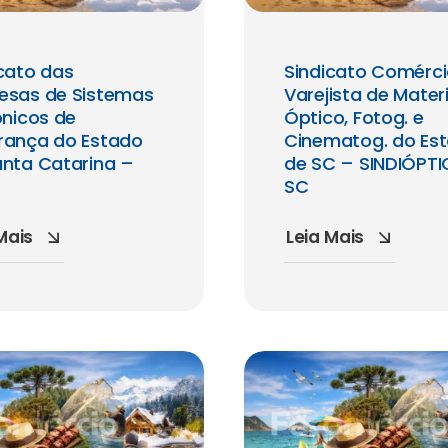
cato das
Sindicato Comérc
esas de Sistemas
Varejista de Materi
ônicos de
Óptico, Fotog. e
rança do Estado
Cinematog. do Es
anta Catarina –
de SC – SINDIÓPT
SC
Mais
Leia Mais