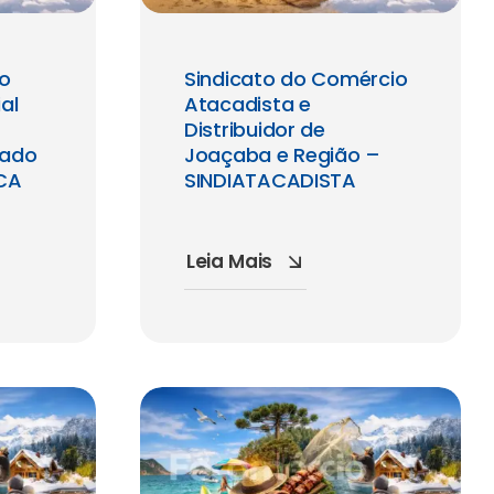
io
Sindicato do Comércio
al
Atacadista e
Distribuidor de
tado
Joaçaba e Região –
ICA
SINDIATACADISTA
Leia Mais