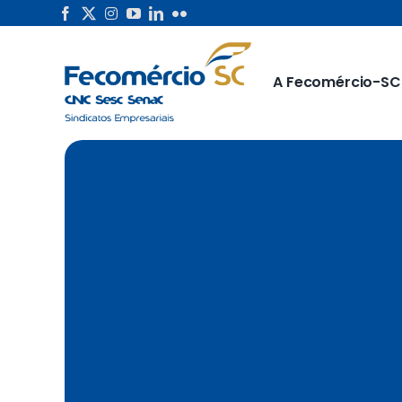
Skip
to
content
A Fecomércio-SC