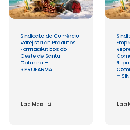
Sindicato do Comércio
Sindi
Varejista de Produtos
Empr
Farmacêuticos do
Repr
Oeste de Santa
Come
Catarina –
Repr
SIPROFARMA
Come
– SI
Leia Mais
Leia 