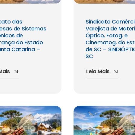
cato das
Sindicato Comérc
esas de Sistemas
Varejista de Materi
ônicos de
Óptico, Fotog. e
rança do Estado
Cinematog. do Es
anta Catarina –
de SC – SINDIÓPT
SC
Mais
Leia Mais