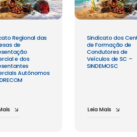
cato Regional das
Sindicato dos Cen
esas de
de Formação de
esentação
Condutores de
rcial e dos
Veículos de SC –
esentantes
SINDEMOSC
rciais Autônomos
NDRECOM
Mais
Leia Mais