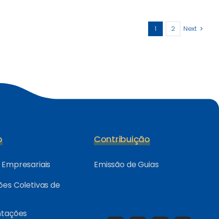
1
2
Next
o
Contribuição
Empresariais
Emissão de Guias
es Coletivas de
ntações