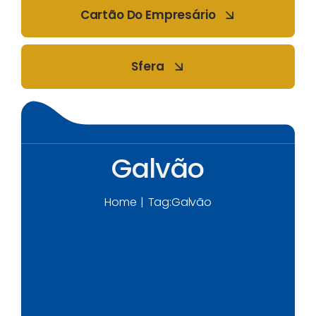
Cartão Do Empresário
Sfera
Galvão
Home
Tag:
Galvão