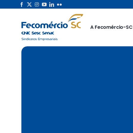
Skip
to
content
A Fecomércio-SC