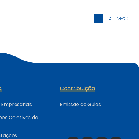
1
2
Next
o
Contribuição
Empresariais
Emissão de Guias
es Coletivas de
ntações