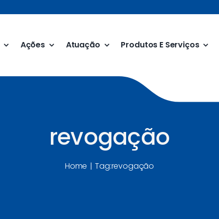
Ações
Atuação
Produtos E Serviços
revogação
Home
Tag:
revogação