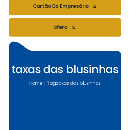
Cartão Do Empresário
Sfera
taxas das blusinhas
Home
Tag:
taxas das blusinhas