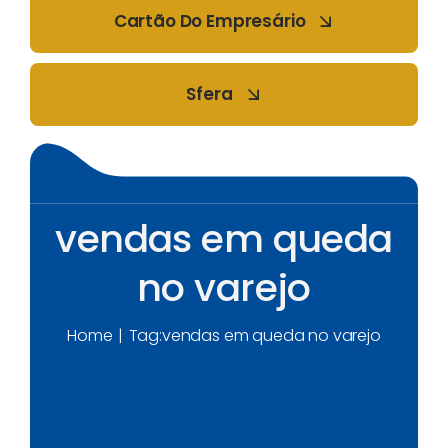
Cartão Do Empresário
Sfera
vendas em queda
no varejo
Home
Tag:
vendas em queda no varejo