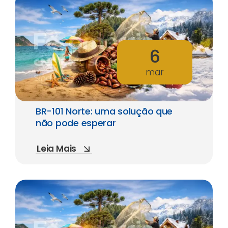
6
mar
BR-101 Norte: uma solução que
não pode esperar
Leia Mais