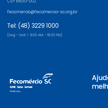
CEP 88010-002
fecomercio@fecomercio-sc.org.br
Tel: (48) 3229 1000
[Seg – Sext | 8:00 AM – 18:00 PM]
Ajud
melh