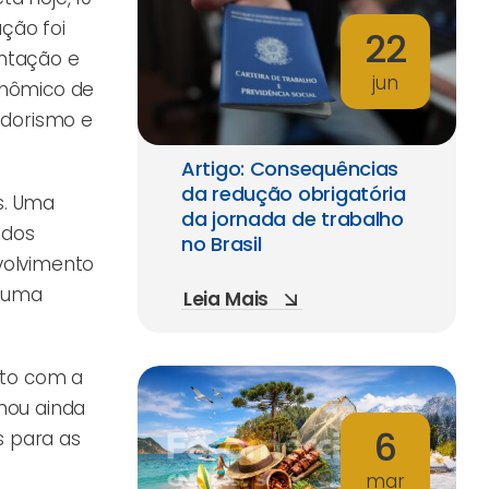
ção foi
22
entação e
jun
onômico de
dedorismo e
Artigo: Consequências
da redução obrigatória
s. Uma
da jornada de trabalho
 dos
no Brasil
volvimento
m uma
Leia Mais
nto com a
rnou ainda
6
s para as
mar