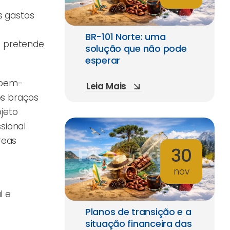
s gastos
BR-101 Norte: uma
e pretende
solução que não pode
esperar
 bem-
Leia Mais
os braços
jeto
sional
reas
30
nov
a
l e
Planos de transição e a
situação financeira das