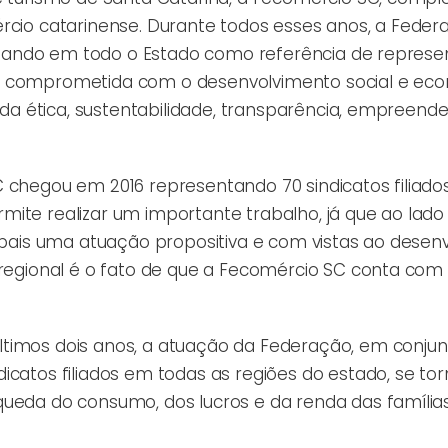
rcio catarinense. Durante todos esses anos, a Federa
olidando em todo o Estado como referência de repres
ão comprometida com o desenvolvimento social e ec
s da ética, sustentabilidade, transparência, empreen
C chegou em 2016 representando 70 sindicatos filiado
mite realizar um importante trabalho, já que ao lado
cipais uma atuação propositiva e com vistas ao desen
o regional é o fato de que a Fecomércio SC conta co
ltimos dois anos, a atuação da Federação, em conju
icatos filiados em todas as regiões do estado, se to
queda do consumo, dos lucros e da renda das família