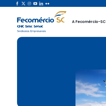
Skip
to
content
A Fecomércio-SC