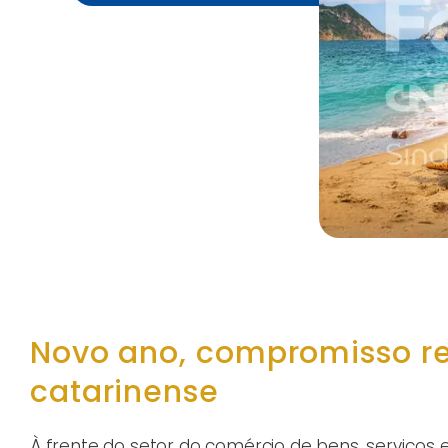
Novo ano, compromisso r
catarinense
À frente do setor do comércio de bens, serviços 