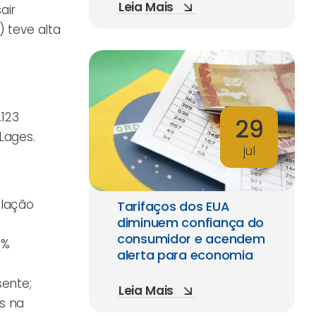
Leia Mais
air
) teve alta
.123
29
 Lages.
jul
flação
Tarifaços dos EUA
diminuem confiança do
consumidor e acendem
9%
alerta para economia
sente;
Leia Mais
s na