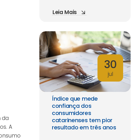
Leia Mais
30
jul
Índice que mede
confiança dos
consumidores
m da
catarinenses tem pior
os. A
resultado em três anos
consumo