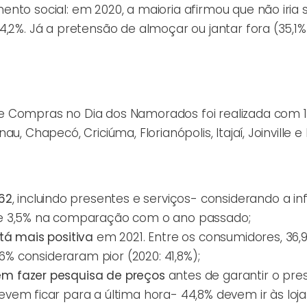
nto social: em 2020, a maioria afirmou que não iria s
,2%. Já a pretensão de almoçar ou jantar fora (35,1%
e Compras no Dia dos Namorados foi realizada com 1
, Chapecó, Criciúma, Florianópolis, Itajaí, Joinville e
62
, incluindo presentes e serviços- considerando a in
de 3,5% na comparação com o ano passado;
tá mais positiva
em 2021. Entre os consumidores, 36,
6% consideraram pior (2020: 41,8%);
m fazer pesquisa de preços
antes de garantir o pre
em ficar para a última hora- 44,8% devem ir às loja