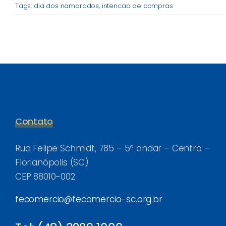
Tags:
dia dos namorados
,
intencao de compras
Contato
Rua Felipe Schmidt, 785 – 5º andar – Centro –
Florianópolis (SC)
CEP 88010-002
fecomercio@fecomercio-sc.org.br