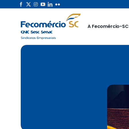
Skip
to
content
A Fecomércio-SC