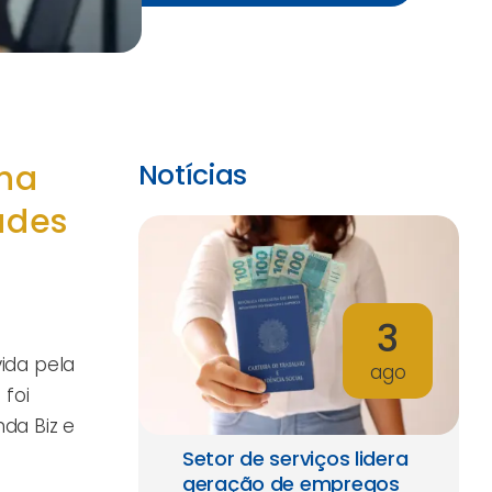
nha
Notícias
ades
3
ida pela
ago
 foi
nda Biz e
Setor de serviços lidera
geração de empregos