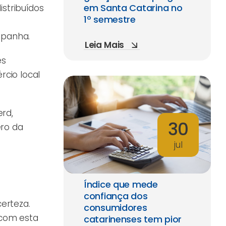
em Santa Catarina no
stribuídos
1º semestre
mpanha.
Leia Mais
es
rcio local
rd,
30
ero da
jul
Índice que mede
confiança dos
erteza.
consumidores
 com esta
catarinenses tem pior