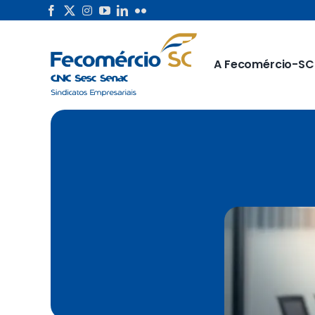
Skip
to
content
A Fecomércio-SC