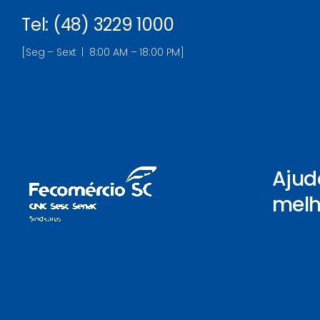
Tel: (48) 3229 1000
[Seg – Sext | 8:00 AM – 18:00 PM]
Ajud
melh