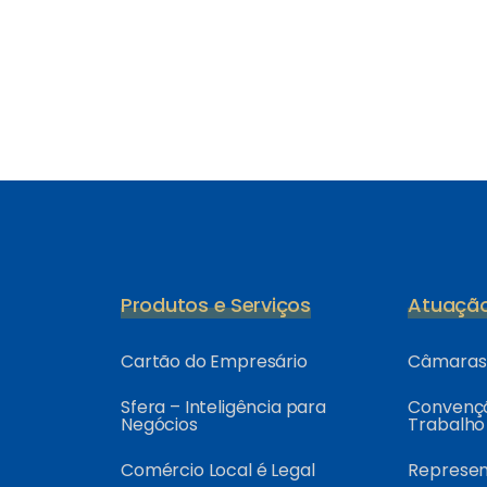
Produtos e Serviços
Atuaçã
Cartão do Empresário
Câmaras 
Sfera – Inteligência para
Convençõ
Negócios
Trabalho
Comércio Local é Legal
Represe