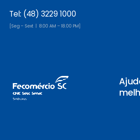
Tel: (48) 3229 1000
[Seg – Sext | 8:00 AM – 18:00 PM]
Ajud
melh