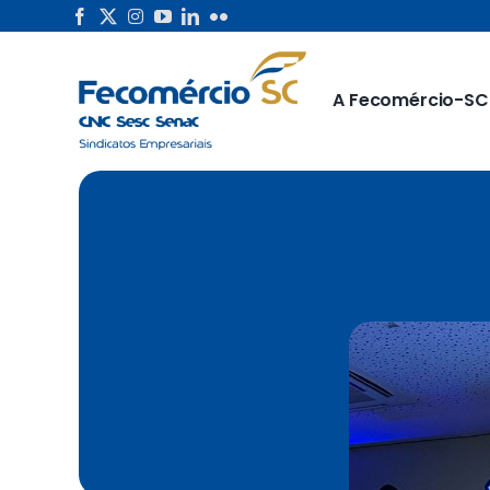
Skip
to
content
A Fecomércio-SC