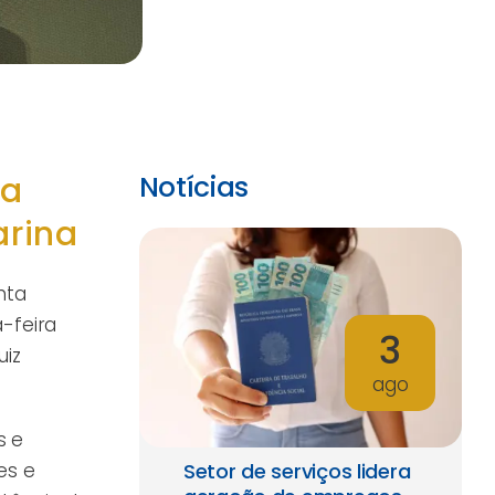
da
Notícias
arina
nta
-feira
3
uiz
ago
s e
es e
Setor de serviços lidera