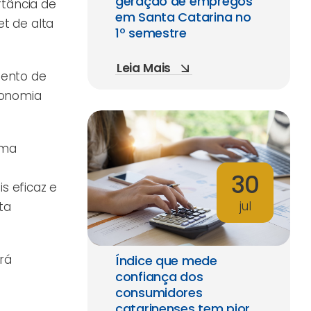
geração de empregos
rtância de
em Santa Catarina no
t de alta
1º semestre
Leia Mais
mento de
conomia
uma
30
s eficaz e
jul
ta
rá
Índice que mede
confiança dos
consumidores
catarinenses tem pior