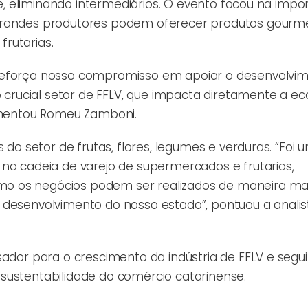
nte, eliminando intermediários. O evento focou na impo
grandes produtores podem oferecer produtos gourme
rutarias.
 reforça nosso compromisso em apoiar o desenvolvi
 o crucial setor de FFLV, que impacta diretamente a e
comentou Romeu Zamboni.
 do setor de frutas, flores, legumes e verduras. “Foi 
 na cadeia de varejo de supermercados e frutarias,
o os negócios podem ser realizados de maneira mai
 desenvolvimento do nosso estado”, pontuou a analis
sador para o crescimento da indústria de FFLV e segui
sustentabilidade do comércio catarinense.