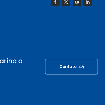
arina a
Contato