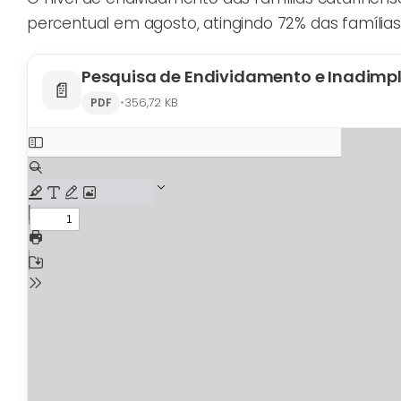
percentual em agosto, atingindo 72% das famílias
📄
•
356,72 KB
PDF