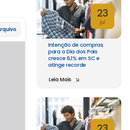
23
jul
 Arquivo
Intenção de compras
para o Dia dos Pais
cresce 6,1% em SC e
atinge recorde
Leia Mais
23