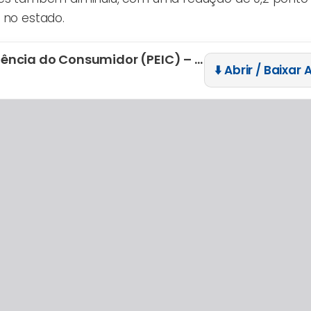
 no estado.
Pesquisa de Endividamento e Inadimplência do Consumidor (PEIC) – Agosto 2024
⬇️ Abrir / Baixar