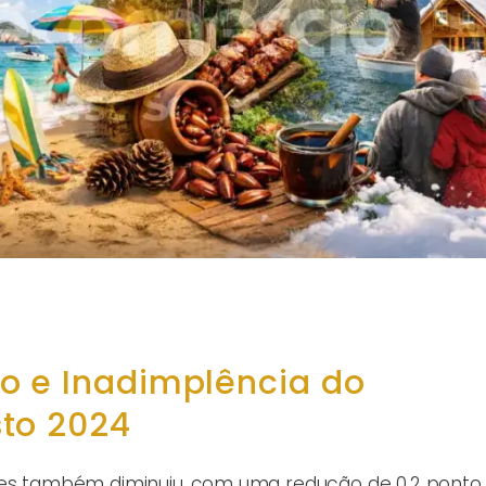
o e Inadimplência do
to 2024
nses também diminuiu, com uma redução de 0,2 ponto