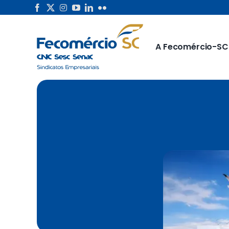
Skip
to
content
A Fecomércio-SC