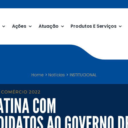
Ações
Atuação
Produtos E Serviços
Home
Notícias
INSTITUCIONAL