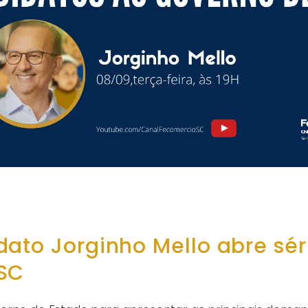
ato Jorginho Mello abre sér
 SC