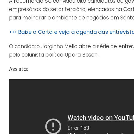
A Fecomércio SC convidou oito candidatos ao go
empresários do setor terciário, elencadas na
Car
para melhorar o ambiente de negócios em Santa
>>> Baixe a Carta e veja a agenda das entrevist
O candidato Jorginho Mello abre a série de entrev
pelo colunista político Upiara Boschi.
Assista: