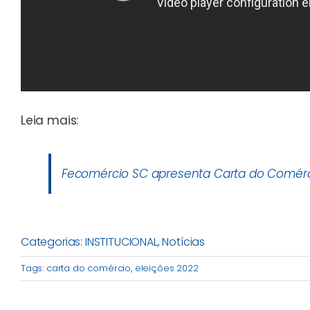
Leia mais:
Fecomércio SC apresenta Carta do Comérc
Categorias:
INSTITUCIONAL
,
Notícias
Tags:
carta do comércio
,
eleições 2022