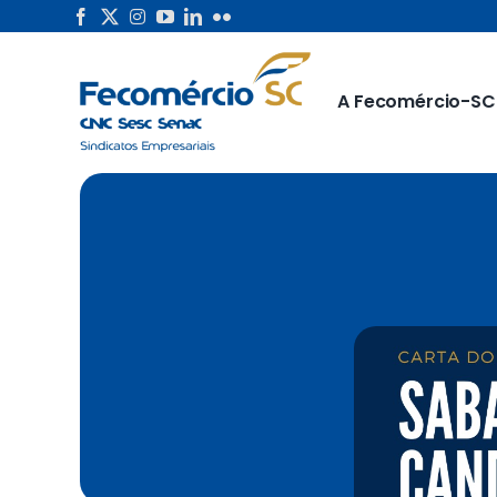
Skip
to
content
A Fecomércio-SC