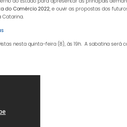
verno do Estado para apresentar as principais dema
ta do Comércio 2022
, e ouvir as propostas dos futuro
 Catarina.
as
istas nesta quinta-feira (8), às 19h. A sabatina será 