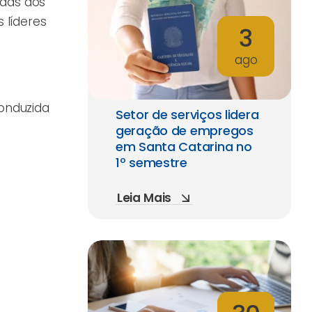
ndas dos
s líderes
3
ago
conduzida
Setor de serviços lidera
geração de empregos
em Santa Catarina no
1º semestre
Leia Mais